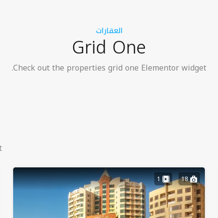
العقارات
Grid One
Check out the properties grid one Elementor widget.
.
1
18