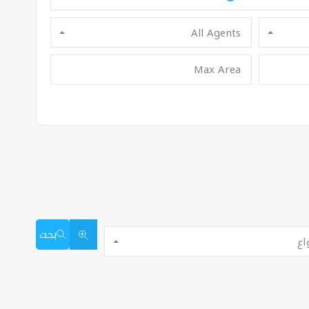
All Agents
بحث
اع