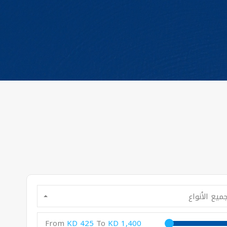
ميع الأنواع
From
KD 425
To
KD 1,400