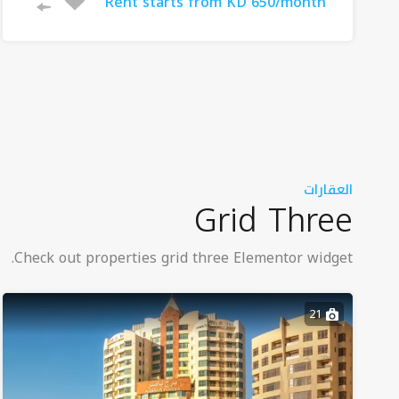
Rent starts from KD 650/month
العقارات
Grid Three
Check out properties grid three Elementor widget.
21