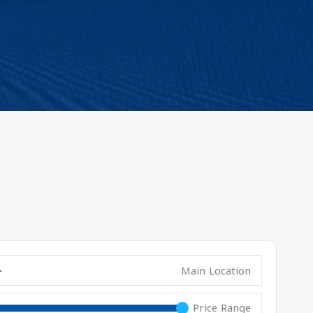
Main Location
Price Range