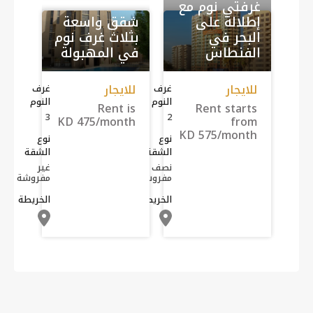
غرفتي نوم مع
إطلالة على
شقق واسعة
البحر في
بثلاث غرف نوم
الفنطاس
في المهبولة
للايجار
للايجار
غرف
غرف
النوم
النوم
Rent is
Rent starts
3
2
KD 475/month
from
KD 575/month
نوع
نوع
الشقة
الشقة
نصف
غير
مفروشة
مفروشة
الخريطة
الخريطة