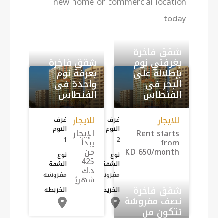
new home or commercial location
today.
شقق فاخرة
بغرفتي نوم
شقق فاخرة
بإطلالة على
بغرفة نوم
البحر في
واحدة في
الفنطاس
الفنطاس
للايجار
للايجار
غرف
غرف
النوم
النوم
Rent starts
الإيجار
1
2
from
يبدأ
KD 650/month
من
نوع
نوع
425
الشقة
الشقة
د.ك
مفروشة
مفروشة
شهريًا
شقق فاخرة
الخريطة
الخريطة
نصف مفروشة
تتكون من