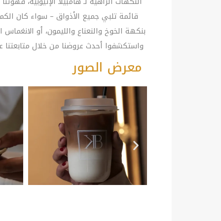
النكهات الزاهية لـ هامبيلا الإثيوبية، قهوت
قائمة تلبي جميع الأذواق – سواء كان الكما
بنكهة الخوخ والنعناع والليمون، أو الانغماس
واستكشفوا أحدث عروضنا من خلال متابعتنا ع
معرض الصور