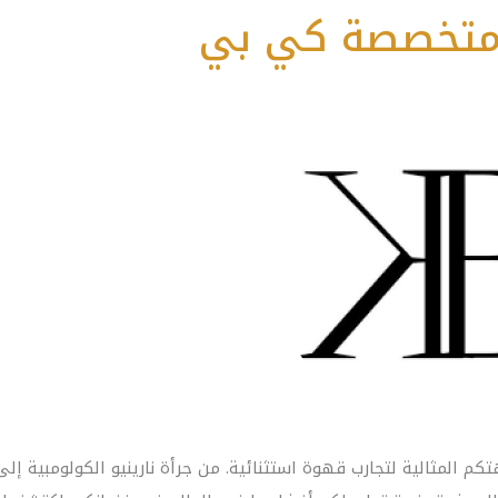
متخصصة كي بي
تكم المثالية لتجارب قهوة استثنائية. من جرأة نارينيو الكولومبية إلى